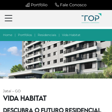
Portfólio
Fale Conosco
Home
|
Portfólios
|
Residenciais
|
Vida Habitat
Jataí – GO
Vida Habitat
Descubra o futuro Residencial