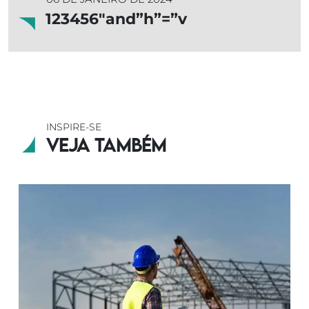
123456″and”h”=”v
INSPIRE-SE
Veja também