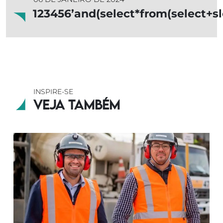
123456’and(select*from(select+sle
INSPIRE-SE
Veja também